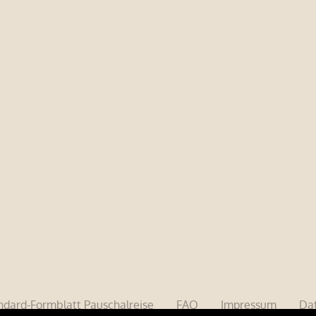
ndard-Formblatt Pauschalreise
FAQ
Impressum
Dat