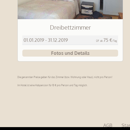
Dreibettzimmer
01.01.2019 - 31.12.2019
75 €
ÜF
ab
/Tag
Fotos und Details
Die genannten Preise gelten für das Zimmer (bzw. Wohnung oder Haus), nicht pro Person!
Im Hotel ist eine Habpension für 10 € pro Person und Tag möglich.
AGB
Sta