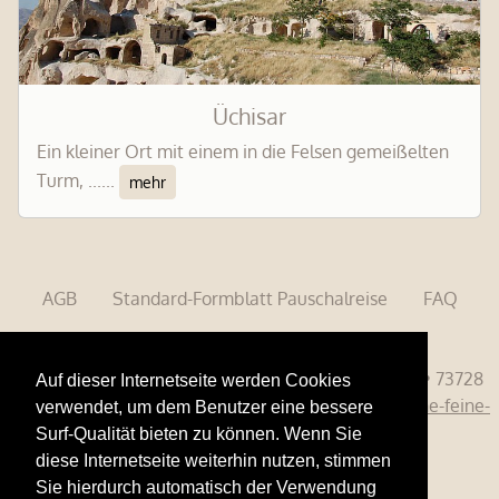
Üchisar
Ein kleiner Ort mit einem in die Felsen gemeißelten
Turm, ......
mehr
AGB
Standard-Formblatt Pauschalreise
FAQ
Impressum
Datensicherheit
Brigitte Krickl Reisen GmbH • Mülbergerstrasse 81 • 73728
Auf dieser Internetseite werden Cookies
Esslingen, Germany • Tel. 0172 913 66 77 •
info@kleine-feine-
verwendet, um dem Benutzer eine bessere
hotels.de
Surf-Qualität bieten zu können. Wenn Sie
diese Internetseite weiterhin nutzen, stimmen
Sie hierdurch automatisch der Verwendung