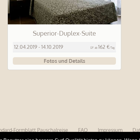
Superior-Duplex-Suite
12.04.2019 - 14.10.2019
162 €
ÜF
ab
/Tag
Fotos und Details
ndard-Formblatt Pauschalreise
FAQ
Impressum
Dat
lbergerstrasse 81 • 73728 Esslingen, Germany • Tel. 0172 913 6