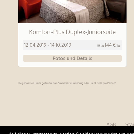
Komfort-Plus Duplex-Juniorsuite
12.04.2019 - 14.10.2019
144 €
ÜF
ab
/Tag
Fotos und Details
Die genannten Preise gelten für das Zimmer (bzw. Wohnung oder Haus), nicht pro Person!
AGB
Sta
Brigitte Krickl Reisen GmbH • Mü