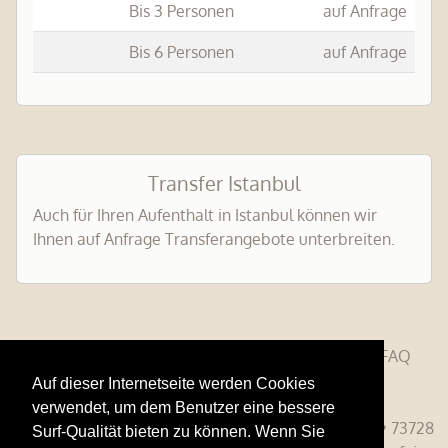
Bis 3 Personen
auf Anfrage
Bis 6 Personen
auf Anfrage
Transfer Istanbul
Auch für Ihren Aufenthalt in Istanbul können wir
Ihnen auf Anfrage Transferangebote unterbreiten.
AGB
Standard-Formblatt Pauschalreise
FAQ
Auf dieser Internetseite werden Cookies
Impressum
Datensicherheit
verwendet, um dem Benutzer eine bessere
Brigitte Krickl Reisen GmbH • Mülbergerstrasse 81 • 73728
Surf-Qualität bieten zu können. Wenn Sie